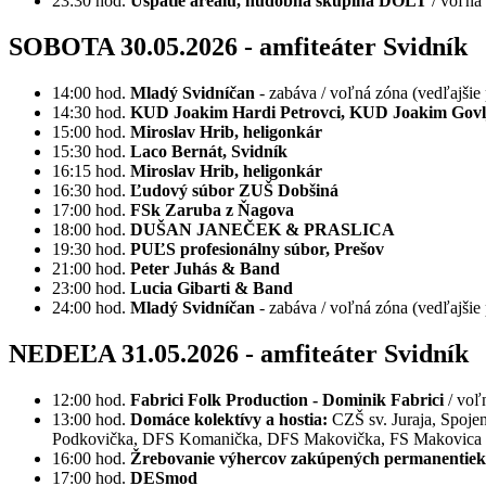
23:30 hod.
Uspatie areálu, hudobná skupina DOLT
/ voľná 
SOBOTA 30.05.2026 - amfiteáter Svidník
14:00 hod.
Mladý Svidníčan
- zabáva / voľná zóna (vedľajšie
14:30 hod.
KUD Joakim Hardi Petrovci, KUD Joakim Govlja
15:00 hod.
Miroslav Hrib, heligonkár
15:30 hod.
Laco Bernát, Svidník
16:15 hod.
Miroslav Hrib, heligonkár
16:30 hod.
Ľudový súbor ZUŠ Dobšiná
17:00 hod.
FSk Zaruba z Ňagova
18:00 hod.
DUŠAN JANEČEK & PRASLICA
19:30 hod.
PUĽS profesionálny súbor, Prešov
21:00 hod.
Peter Juhás & Band
23:00 hod.
Lucia Gibarti & Band
24:00 hod.
Mladý Svidníčan
- zabáva / voľná zóna (vedľajšie
NEDEĽA 31.05.2026 - amfiteáter Svidník
12:00 hod.
Fabrici Folk Production - Dominik Fabrici
/ voľ
13:00 hod.
Domáce kolektívy a hostia:
CZŠ sv. Juraja, Spoje
Podkovička, DFS Komanička, DFS Makovička, FS Makovica
16:00 hod.
Žrebovanie výhercov zakúpených permanentiek
17:00 hod.
DESmod