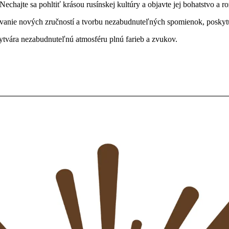
Nechajte sa pohltiť krásou rusínskej kultúry a objavte jej bohatstvo a 
avanie nových zručností a tvorbu nezabudnuteľných spomienok, poskytujúc
 vytvára nezabudnuteľnú atmosféru plnú farieb a zvukov.