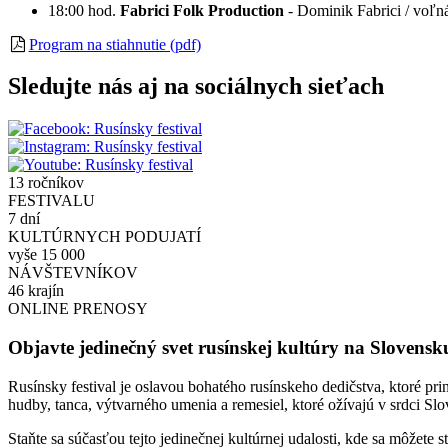
18:00 hod.
Fabrici Folk Production
- Dominik Fabrici / voľn
Program na stiahnutie (pdf)
Sledujte nás aj na sociálnych sieťach
13 ročníkov
FESTIVALU
7 dní
KULTÚRNYCH PODUJATÍ
vyše 15 000
NÁVŠTEVNÍKOV
46 krajín
ONLINE PRENOSY
Objavte jedinečný svet rusínskej kultúry na Slovensk
Rusínsky festival je oslavou bohatého rusínskeho dedičstva, ktoré pri
hudby, tanca, výtvarného umenia a remesiel, ktoré ožívajú v srdci Slo
Staňte sa súčasťou tejto jedinečnej kultúrnej udalosti, kde sa môžete