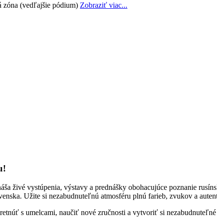
á zóna (vedľajšie pódium)
Zobraziť viac...
u!
náša živé vystúpenia, výstavy a prednášky obohacujúce poznanie rusínsk
venska. Užite si nezabudnuteľnú atmosféru plnú farieb, zvukov a autent
 stretnúť s umelcami, naučiť nové zručnosti a vytvoriť si nezabudnuteľ