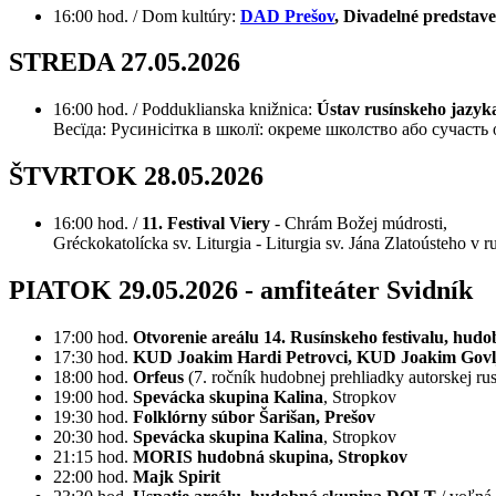
16:00 hod. / Dom kultúry:
DAD Prešov
, Divadelné predstav
STREDA 27.05.2026
16:00 hod. / Podduklianska knižnica:
Ústav rusínskeho jazyka
Bесїда: Русинісітка в школї: окреме школство або сучасть 
ŠTVRTOK 28.05.2026
16:00 hod. /
11. Festival Viery
- Chrám Božej múdrosti,
Gréckokatolícka sv. Liturgia - Liturgia sv. Jána Zlatoústeho v 
PIATOK 29.05.2026 - amfiteáter Svidník
17:00 hod.
Otvorenie areálu 14. Rusínskeho festivalu, hu
17:30 hod.
KUD Joakim Hardi Petrovci, KUD Joakim Govlja
18:00 hod.
Orfeus
(7. ročník hudobnej prehliadky autorskej ru
19:00 hod.
Spevácka skupina Kalina
, Stropkov
19:30 hod.
Folklórny súbor Šarišan, Prešov
20:30 hod.
Spevácka skupina Kalina
, Stropkov
21:15 hod.
MORIS hudobná skupina, Stropkov
22:00 hod.
Majk Spirit