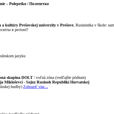
enie – Polepetko / Полепетко
 a kultúry Prešovskej univerzity v Prešove
, Rusinistika v škole: sa
освіты в реґіонї?
rusínskom jazyku
dobná skupina DOLT
/ voľná zóna (vedľajšie pódium)
 Mikloševci - Sojuz Rusinoh Republiki Horvatskej
sínskej hudby)
Zobraziť viac...