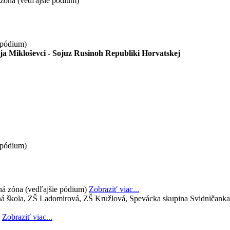
zóna (vedľajšie pódium)
 pódium)
 Mikloševci - Sojuz Rusinoh Republiki Horvatskej
 pódium)
ná zóna (vedľajšie pódium)
Zobraziť viac...
ná škola, ZŠ Ladomirová, ZŠ Kružlová, Spevácka skupina Svidničank
Zobraziť viac...